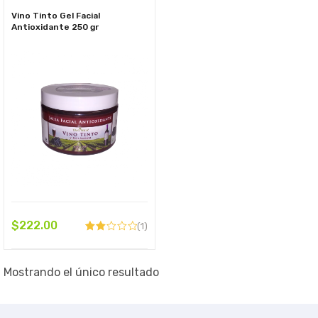
Vino Tinto Gel Facial
Antioxidante 250 gr
$
222.00
(1)
Valorado
con
2.00
de 5
Mostrando el único resultado