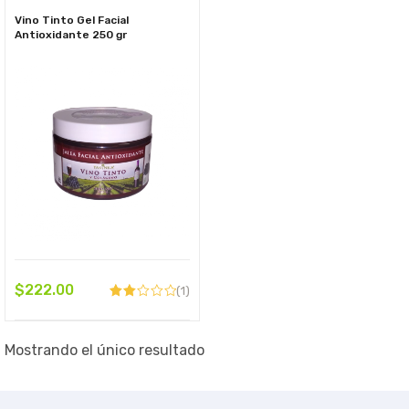
Vino Tinto Gel Facial
Antioxidante 250 gr
$
222.00
(1)
Valorado
con
2.00
de 5
Mostrando el único resultado