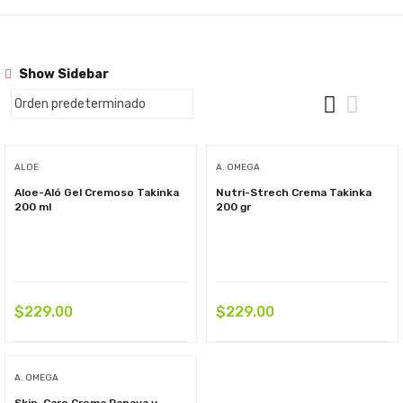
Show Sidebar
ALOE
A. OMEGA
Aloe-Aló Gel Cremoso Takinka
Nutri-Strech Crema Takinka
200 ml
200 gr
$
229.00
$
229.00
A. OMEGA
Skin-Care Crema Papaya y