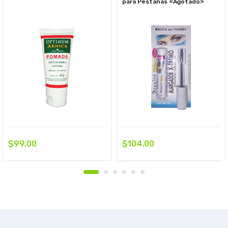
para Pestañas «Agotado»
$
99.00
$
104.00