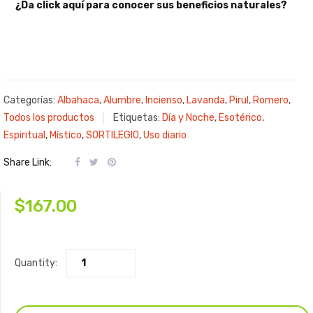
¿Da click aquí para conocer sus beneficios naturales?
Categorías:
Albahaca
,
Alumbre
,
Incienso
,
Lavanda
,
Pirul
,
Romero
,
Todos los productos
Etiquetas:
Día y Noche
,
Esotérico
,
Espiritual
,
Místico
,
SORTILEGIO
,
Uso diario
Share Link:
$
167.00
Quantity: