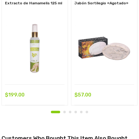
Extracto de Hamamelis 125 ml
Jabón Sortilegio «Agotado»
$
199.00
$
57.00
Customers Who Bought This Item Also Bought