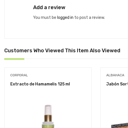
out
of 5
Add a review
You must be
logged in
to post a review.
Customers Who Viewed This Item Also Viewed
CORPORAL
ALBAHACA
Extracto de Hamamelis 125 ml
Jabón Sor