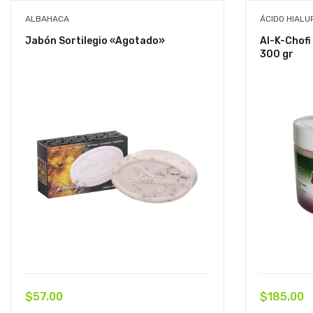
ALBAHACA
ÁCIDO HIALU
Jabón Sortilegio «Agotado»
Al-K-Chofi
300 gr
$
57.00
$
185.00