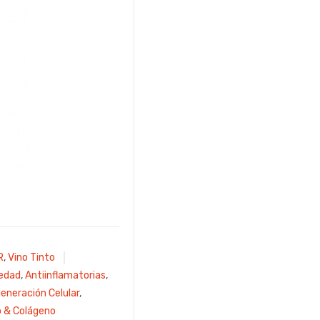
R
,
Vino Tinto
edad
,
Antiinflamatorias
,
eneración Celular
,
o & Colágeno