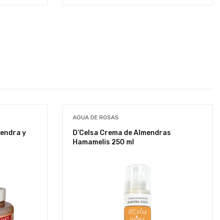
con
de
5
3.00
AGUA DE ROSAS
mendra y
D’Celsa Crema de Almendras
Hamamelis 250 ml