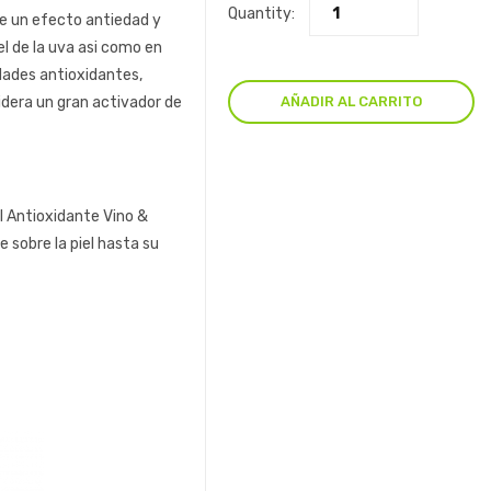
en
Quantity:
re un efecto antiedad y
base
a
el de la uva asi como en
valoración
de
edades antioxidantes,
un
cliente
AÑADIR AL CARRITO
sidera un gran activador de
l Antioxidante Vino &
sobre la piel hasta su